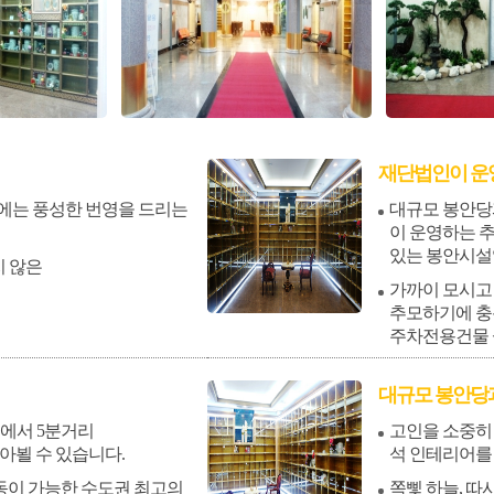
재단법인이 운
에는 풍성한 번영을 드리는
대규모 봉안당
이 운영하는 
있는 봉안시설
 않은
가까이 모시고
추모하기에 충분
주차전용건물
대규모 봉안당
공원에서 5분거리
고인을 소중히
아뵐 수 있습니다.
석 인테리어를
동이 가능한 수도권 최고의
쪽삧 하늘, 따