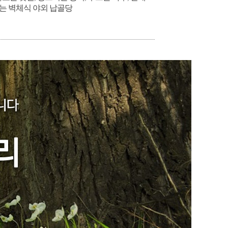
는 벽체식 야외 납골당