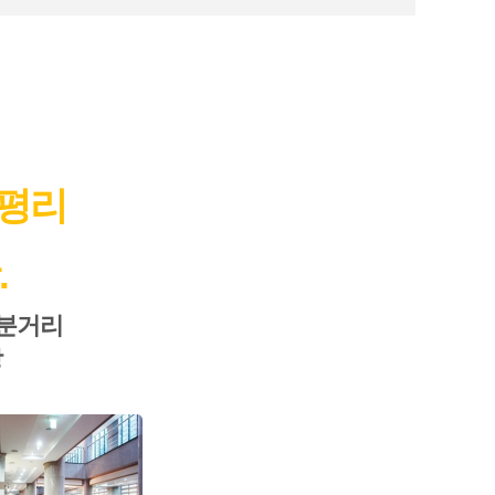
능평리
.
0분거리
당