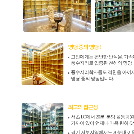
명당 중의 명당 !
고인에게는 편안한 안식을, 가족
풍수지리로 입증된 천혜의 명당
풍수지리학자들도 격찬을 아끼지
명당 중의 명당입니다.
최고의 접근성
서초 I.C에서 20분, 분당 율동
가까이 있어 언제나 마음 편히 찾
경기 서부지역에서도 30분내 이