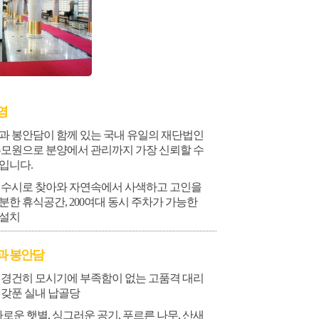
영
과 봉안담이 함께 있는 국내 유일의 재단법인
추모원으로 분양에서 관리까지 가장 신뢰할 수
입니다.
 수시로 찾아와 자연속에서 사색하고 고인을
한 휴식공간, 200여대 동시 주차가 가능한
 설치
과 봉안담
 경건히 모시기에 부족함이 없는 고품격 대리
 갖푼 실내 납골당
사로운 햇별, 싱그러운 공기, 푸르른 나무, 산새